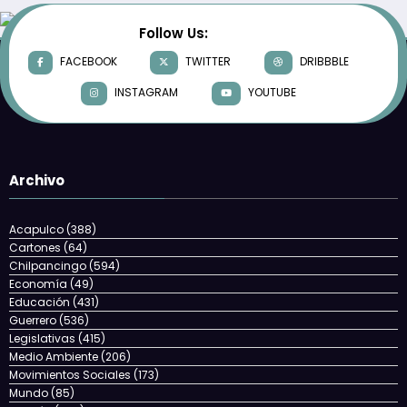
Follow Us:
Mad
FACEBOOK
TWITTER
DRIBBBLE
nue
INSTAGRAM
YOUTUBE
Aca
7 d
Cort
Archivo
Acapulco
(388)
Cartones
(64)
Chilpancingo
(594)
Economía
(49)
Educación
(431)
Guerrero
(536)
Legislativas
(415)
Medio Ambiente
(206)
Movimientos Sociales
(173)
Mundo
(85)