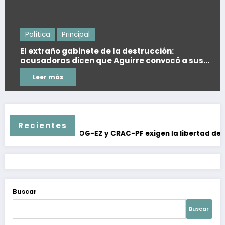
Política
Principal
El extraño gabinete de la destrucción:
acusadoras dicen que Aguirre convocó a sus
colaboradores para desaparecer un disco
Leer más
Recientes
Sin pronun
EZ y CRAC-PF exigen la libertad de Jesús Plácido durante 
Buscar
Buscar