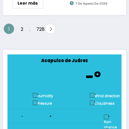
Leer más
7 De Agosto De 2026
Paginación
1
2
728
…
de
entradas
Acapulco de Juárez
-º
-
-
-
-
-
-
-