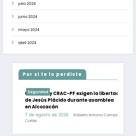
julio 2024
junio 2024
mayo 2024
abril 2024
Por si te lo perdiste
Seguridad
Se
n:
CIPOG-EZ y CRAC-PF exigen la libertad
de Jesús Plácido durante asamblea
en Alcozacán
7 de agosto de 2026
Roberto Antonio Camps
Cortés
mps