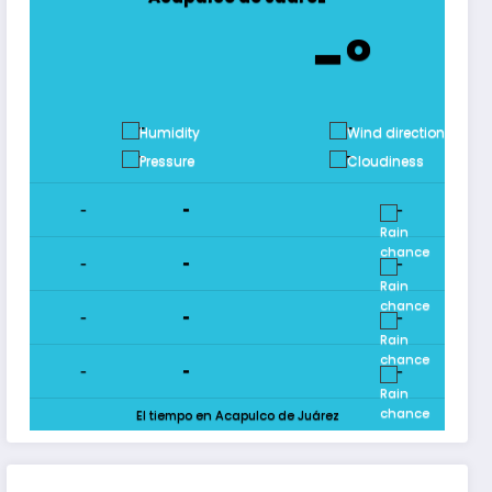
-º
-
-
-
-
-
-
-
-
-
-
-
-
-
-
-
-
El tiempo en Acapulco de Juárez