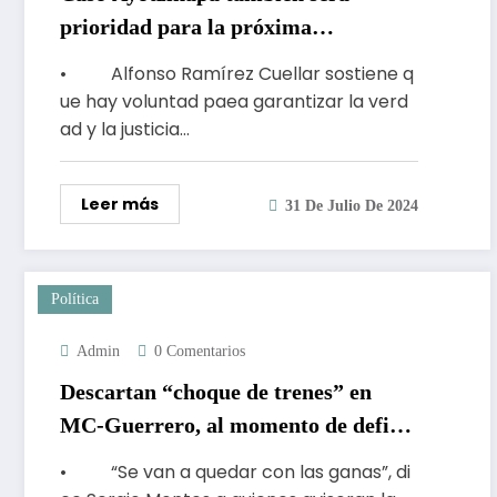
prioridad para la próxima
Legislatura federal
• Alfonso Ramírez Cuellar sostiene q
ue hay voluntad paea garantizar la verd
ad y la justicia…
Leer más
31 De Julio De 2024
Política
Admin
0 Comentarios
Descartan “choque de trenes” en
MC-Guerrero, al momento de definir
a la próxima dirigencia estatal
• “Se van a quedar con las ganas”, di