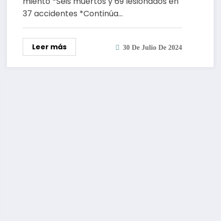
miento *Seis muertos y 69 lesionados en
37 accidentes *Continúa…
Leer más
30 De Julio De 2024