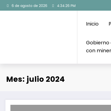
Saltar
6 de agosto de 2026
4:34:27 PM
al
contenido
Inicio
P
Gobierno 
con mine
Mes: julio 2024