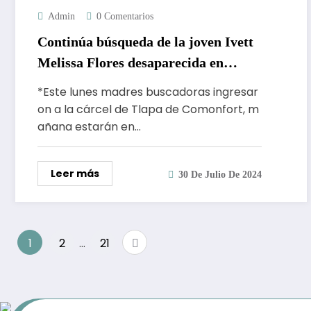
Admin
0 Comentarios
Continúa búsqueda de la joven Ivett
Melissa Flores desaparecida en
Iguala del 2012
*Este lunes madres buscadoras ingresar
on a la cárcel de Tlapa de Comonfort, m
añana estarán en…
Leer más
30 De Julio De 2024
Paginación
1
2
…
21
de
entradas