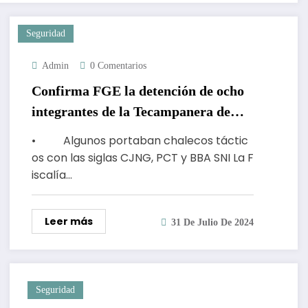
Seguridad
Admin
0 Comentarios
Confirma FGE la detención de ocho
integrantes de la Tecampanera de
Teloloapan, tenían armas largas,
• Algunos portaban chalecos táctic
droga y 2 mil cartuchos útiles
os con las siglas CJNG, PCT y BBA SNI La F
iscalía…
Leer más
31 De Julio De 2024
Seguridad