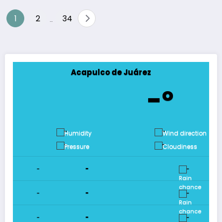
Paginación
1
2
34
…
de
entradas
Acapulco de Juárez
-º
-
-
-
-
-
-
-
-
-
-
-
-
-