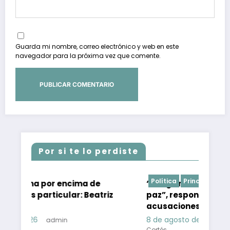
Guarda mi nombre, correo electrónico y web en este
navegador para la próxima vez que comente.
Por si te lo perdiste
Política
Principal
encima de
“Tengo mi conciencia tranquila y e
ular: Beatriz
paz”, responde Ángel Aguirre a
acusaciones por caso Ayotzinapa
8 de agosto de 2026
n
Roberto Antonio Ca
Cortés