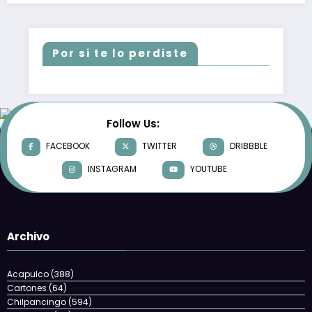
Por si te lo perdiste
Follow Us:
FACEBOOK
TWITTER
DRIBBBLE
INSTAGRAM
YOUTUBE
Archivo
Acapulco
(388)
Cartones
(64)
Chilpancingo
(594)