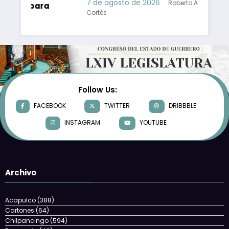
7 de agosto de 2026
Roberto Antonio Camps
ra
Cortés
 Camps
Follow Us:
FACEBOOK
TWITTER
DRIBBBLE
INSTAGRAM
YOUTUBE
Archivo
Acapulco
(388)
Cartones
(64)
Chilpancingo
(594)