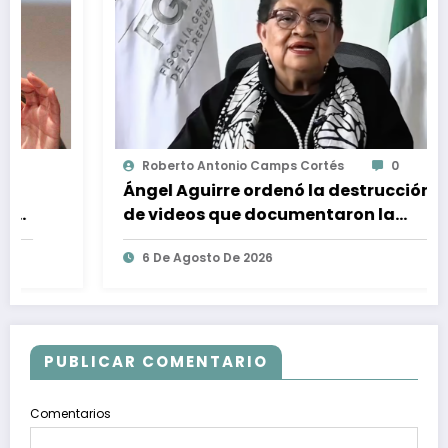
Roberto Antonio Camps Cortés
0
Ángel Aguirre ordenó la destrucción
de videos que documentaron la
desaparición de un grupo de los 43,
6 De Agosto De 2026
acusa la FGR
PUBLICAR COMENTARIO
Comentarios