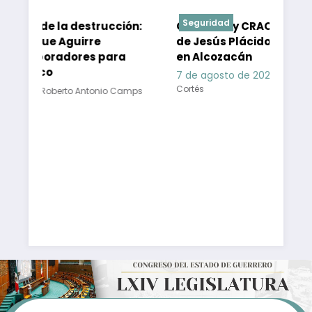
Seguridad
 destrucción:
CIPOG-EZ y CRAC-PF exigen la libert
uirre
de Jesús Plácido durante asamblea
ores para
en Alcozacán
7 de agosto de 2026
Roberto Antonio Camp
Cortés
o Antonio Camps