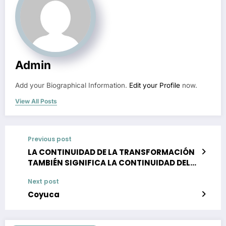
Admin
Add your Biographical Information.
Edit your Profile
now.
View All Posts
Previous post
LA CONTINUIDAD DE LA TRANSFORMACIÓN
TAMBIÉN SIGNIFICA LA CONTINUIDAD DEL
PROYECTO DE AGUA SALUDABLE:CLAUDIA
Next post
SHEINBAUM ACOMPAÑA A AMLO EN
SUPERVISIÓN DE OBRA EN LA COMARCA
Coyuca
LAGUNERA