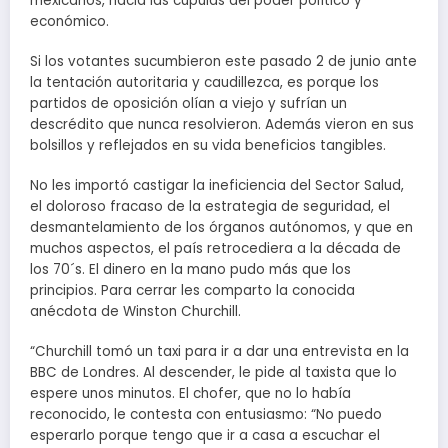
mexicanos, hacia las cúpulas del poder político y
económico.
Si los votantes sucumbieron este pasado 2 de junio ante
la tentación autoritaria y caudillezca, es porque los
partidos de oposición olían a viejo y sufrían un
descrédito que nunca resolvieron. Además vieron en sus
bolsillos y reflejados en su vida beneficios tangibles.
No les importó castigar la ineficiencia del Sector Salud,
el doloroso fracaso de la estrategia de seguridad, el
desmantelamiento de los órganos autónomos, y que en
muchos aspectos, el país retrocediera a la década de
los 70´s. El dinero en la mano pudo más que los
principios. Para cerrar les comparto la conocida
anécdota de Winston Churchill.
“Churchill tomó un taxi para ir a dar una entrevista en la
BBC de Londres. Al descender, le pide al taxista que lo
espere unos minutos. El chofer, que no lo había
reconocido, le contesta con entusiasmo: “No puedo
esperarlo porque tengo que ir a casa a escuchar el