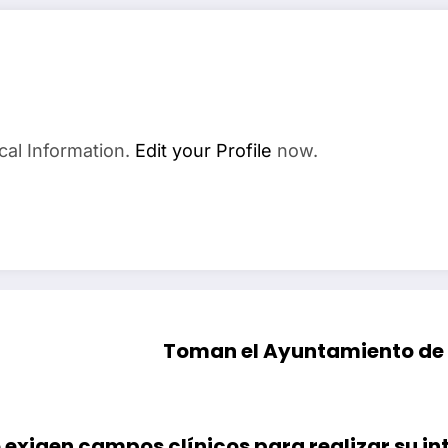
cal Information.
Edit your Profile
now.
Toman el Ayuntamiento de I
 exigen campos clínicos para realizar su i