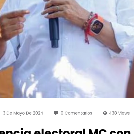
3 De Mayo De 2024
0 Comentarios
438
Views
encia electoral MC con