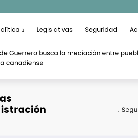
olítica
Legislativas
Seguridad
Ac
de Guerrero busca la mediación entre puebl
ra canadiense
mas
nistración
Segur
s