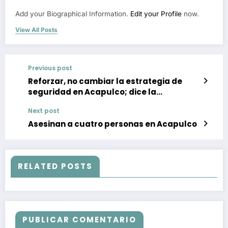
Add your Biographical Information.
Edit your Profile
now.
View All Posts
Previous post
Reforzar, no cambiar la estrategia de
seguridad en Acapulco; dice la
presidenta municipal Abelina López
Next post
Rodriguez
Asesinan a cuatro personas en Acapulco
RELATED POSTS
PUBLICAR COMENTARIO