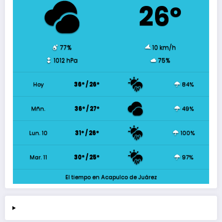
26º
77%
10 km/h
1012 hPa
75%
Hoy
36º / 26º
84%
Mñn.
36º / 27º
49%
Lun. 10
31º / 26º
100%
Mar. 11
30º / 25º
97%
El tiempo en Acapulco de Juárez