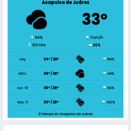
Acapulco de Juárez
33º
54%
11 km/h
1011 hPa
95%
Hoy
34º / 26º
84%
Mñn.
36º / 26º
44%
Lun. 10
30º / 26º
50%
Mar. 11
30º / 25º
100%
El tiempo en Acapulco de Juárez