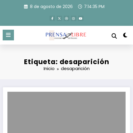
Saltar
8 de agosto de 2026
7:14:36 PM
al
contenido
Etiqueta: desaparición
Inicio
desaparición