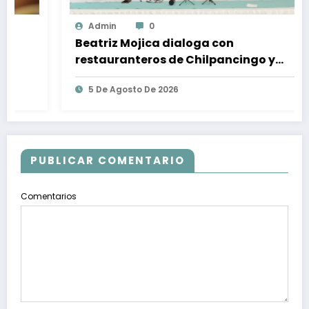
Admin
0
Beatriz Mojica dialoga con
restauranteros de Chilpancingo y
plantea fortalecer agroindustria,
5 De Agosto De 2026
turismo y artesanías
PUBLICAR COMENTARIO
Comentarios