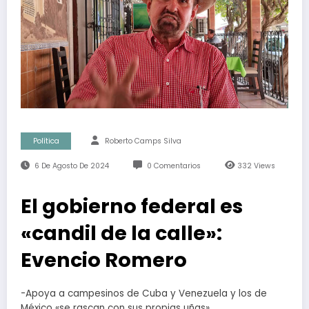
Política
Roberto Camps Silva
6 De Agosto De 2024
0 Comentarios
332
Views
El gobierno federal es
«candil de la calle»:
Evencio Romero
-Apoya a campesinos de Cuba y Venezuela y los de
México «se rascan con sus propias uñas»