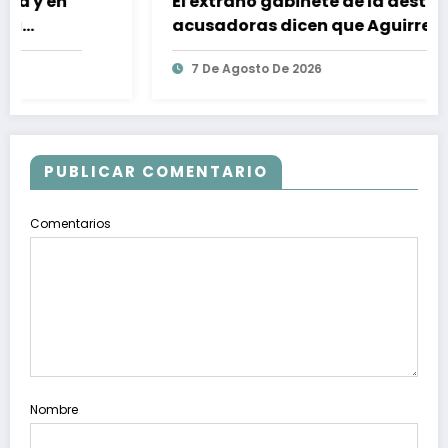
El extraño gabinete de la destrucción:
acusadoras dicen que Aguirre
convocó a sus colaboradores para
7 De Agosto De 2026
desaparecer un disco
PUBLICAR COMENTARIO
Comentarios
Nombre