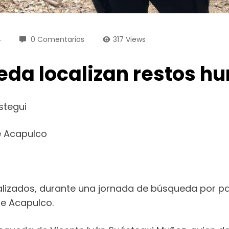
4
0 Comentarios
317
Views
eda localizan restos 
stegui
e Acapulco
lizados, durante una jornada de búsqueda por par
de Acapulco.