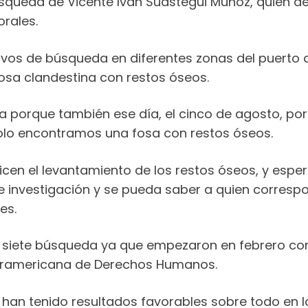
úsqueda de Vicente Iván Suástegui Muñoz, quien d
rales.
vos de búsqueda en diferentes zonas del puerto d
osa clandestina con restos óseos.
orque también ese día, el cinco de agosto, por
olo encontramos una fosa con restos óseos.
alicen el levantamiento de los restos óseos, y esp
de investigación y se pueda saber a quien corresp
es.
van siete búsqueda ya que empezaron en febrero co
teramericana de Derechos Humanos.
 han tenido resultados favorables sobre todo en lo