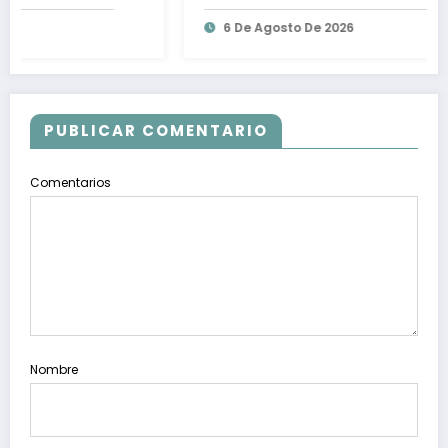
Aguirre por desaparición de videos:
6 De Agosto De 2026
Ángela Buitrago
PUBLICAR COMENTARIO
Comentarios
Nombre