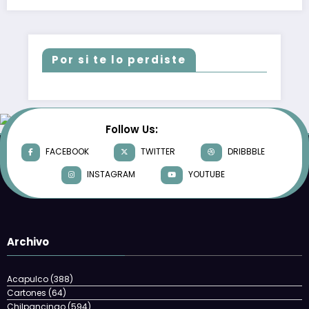
Por si te lo perdiste
Follow Us:
FACEBOOK
TWITTER
DRIBBBLE
INSTAGRAM
YOUTUBE
Archivo
Acapulco
(388)
Cartones
(64)
Chilpancingo
(594)