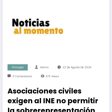
Principal
Admin
22 De Agosto De 2024
0 Comentarios
375
Views
Asociaciones civiles
exigen al INE no permitir
la sobrerepresentación