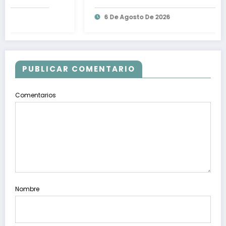
Aguirre por desaparición de videos:
6 De Agosto De 2026
Ángela Buitrago
PUBLICAR COMENTARIO
Comentarios
Nombre