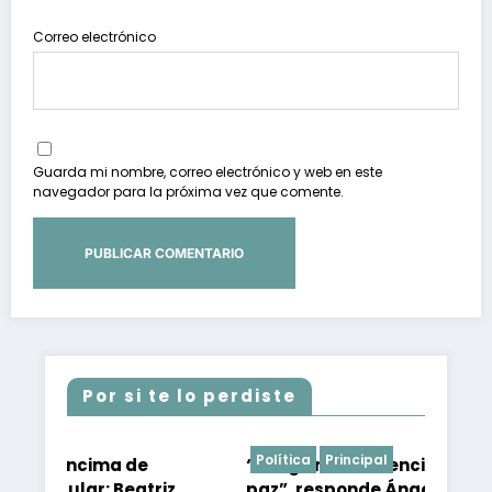
Correo electrónico
Guarda mi nombre, correo electrónico y web en este
navegador para la próxima vez que comente.
Por si te lo perdiste
Política
Principal
ma de
“Tengo mi conciencia tranquila y en
: Beatriz
paz”, responde Ángel Aguirre a