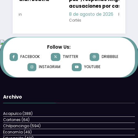
acusaciones por caso Ayotzinapa
8 de agosto de 2026
Roberto Antonio Camps
Cortés
Follow Us:
FACEBOOK
TWITTER
DRIBBBLE
INSTAGRAM
YOUTUBE
Archivo
Acapulco
(388)
Cartones
(64)
Chilpancingo
(594)
Economía
(49)