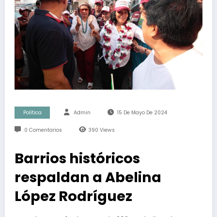
Política
Admin
15 De Mayo De 2024
0 Comentarios
390
Views
Barrios históricos
respaldan a Abelina
López Rodríguez