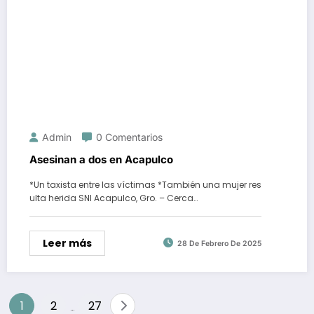
Admin
0 Comentarios
Asesinan a dos en Acapulco
*Un taxista entre las víctimas *También una mujer res
ulta herida SNI Acapulco, Gro. – Cerca…
Leer más
28 De Febrero De 2025
Paginación
1
2
27
…