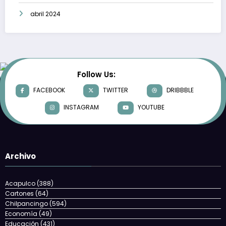
abril 2024
Follow Us:
FACEBOOK
TWITTER
DRIBBBLE
INSTAGRAM
YOUTUBE
Archivo
Acapulco
(388)
Cartones
(64)
Chilpancingo
(594)
Economía
(49)
Educación
(431)