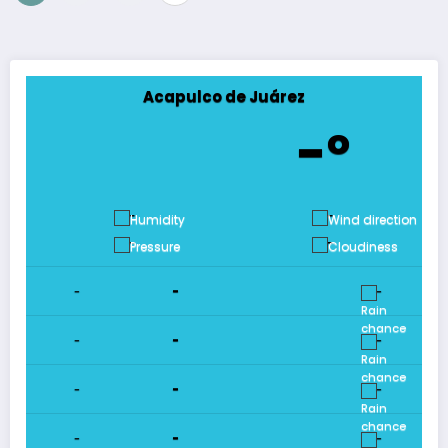
de
entradas
Acapulco de Juárez
-º
-
-
-
-
-
-
-
-
-
-
-
-
-
-
-
-